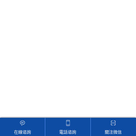
留言框
在線谘詢
電話谘詢
關注微信